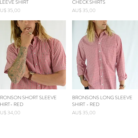
LEEVE SHIRT
CHECK SHIRTS
ijs
Prijs
U$ 35,00
AU$ 35,00
RONSON SHORT SLEEVE
Snel overzicht
BRONSONS LONG SLEEVE
Snel overzicht
HIRT- RED
SHIRT - RED
ijs
Prijs
U$ 34,00
AU$ 35,00