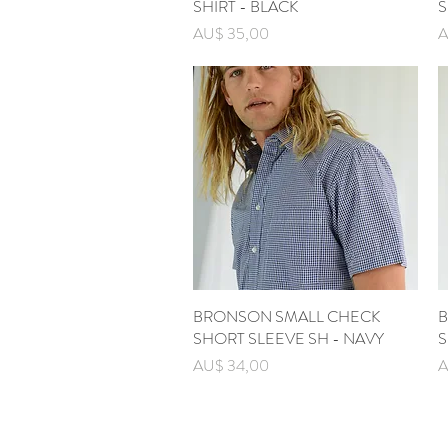
SHIRT - BLACK
S
Prijs
Pr
AU$ 35,00
A
BRONSON SMALL CHECK
Snel overzicht
B
SHORT SLEEVE SH - NAVY
S
Prijs
Pr
AU$ 34,00
A